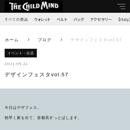
すべての商品
ウォレット
ベルト
バッグ
アクセサリー
【Italy
キーワード
ホーム
ブログ
デザインフェスタvol.57
すべて
親カテゴリ
イベント・出店
ウォレット
2023.05.22
ベルト
デザインフェスタvol.57
子カテゴリ
バッグ
価格帯
アクセサリー
今日はデザフェス。
～
朝早く家を出て、首都高すっとばします。
【Italy】
並び順