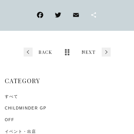
F
T
E
共
a
wi
m
有
c
tt
ai
e
er
l
b
BACK
NEXT
o
o
CATEGORY
k
すべて
CHILDMINDER GP
OFF
イベント・出店