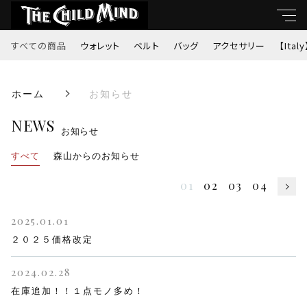
すべての商品
ウォレット
ベルト
バッグ
アクセサリー
【Italy
キーワード
ホーム
お知らせ
すべて
親カテゴリ
NEWS
お知らせ
ウォレット
すべて
森山からのお知らせ
ベルト
子カテゴリ
01
02
03
04
バッグ
2025.01.01
２０２５価格改定
価格帯
アクセサリー
～
2024.02.28
【Italy】
在庫追加！！１点モノ多め！
並び順