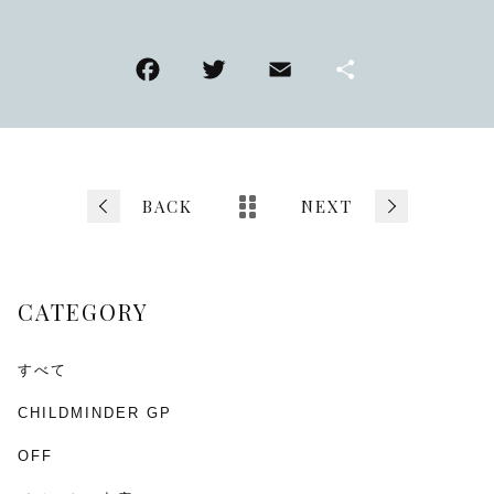
F
T
E
共
a
wi
m
有
c
tt
ai
e
er
l
b
BACK
NEXT
o
o
CATEGORY
k
すべて
CHILDMINDER GP
OFF