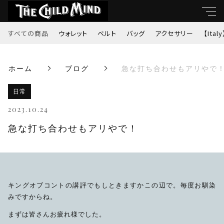
すべての商品
ウォレット
ベルト
バッグ
アクセサリー
【Italy
キーワード
ホーム
ブログ
急な打ち合わせもアリやで
すべて
親カテゴリ
日常
ウォレット
2023.10.24
ベルト
急な打ち合わせもアリやで！
子カテゴリ
バッグ
価格帯
アクセサリー
キングオブコントの講評でもしときますかこの辺で。毎度お馴染
～
みですからね。
【Italy】
まずは皆さんお疲れ様でした。
並び順