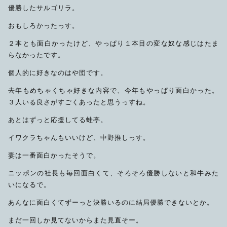
優勝したサルゴリラ。
限定品
おもしろかったっす。
メンテナンス
２本とも面白かったけど、やっぱり１本目の変な奴な感じはたま
その他
らなかったです。
在庫あり
セール
アパレル・ステッカー
個人的に好きなのはや団です。
去年もめちゃくちゃ好きな内容で、今年もやっぱり面白かった。
３人いる良さがすごくあったと思うっすね。
あとはずっと応援してる蛙亭。
イワクラちゃんもいいけど、中野推しっす。
妻は一番面白かったそうで。
ニッポンの社長も毎回面白くて、そろそろ優勝しないと和牛みた
いになるで。
あんなに面白くてずーっと決勝いるのに結局優勝できないとか。
まだ一回しか見てないからまた見直そー。