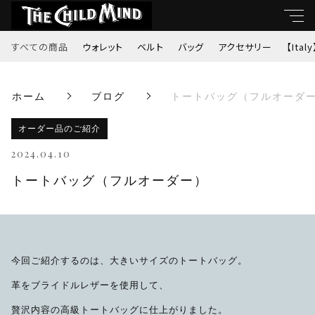
すべての商品
ウォレット
ベルト
バッグ
アクセサリー
【Italy
キーワード
ホーム
ブログ
トートバッグ（フルオーダ
すべて
親カテゴリ
オーダー品のご紹介
ウォレット
2024.04.10
ベルト
トートバッグ（フルオーダー）
子カテゴリ
バッグ
価格帯
アクセサリー
今回ご紹介するのは、大きいサイズのトートバッグ。
～
革をブライドルレザーを使用して、
【Italy】
贅沢内容の高級トートバッグに仕上がりました。
並び順