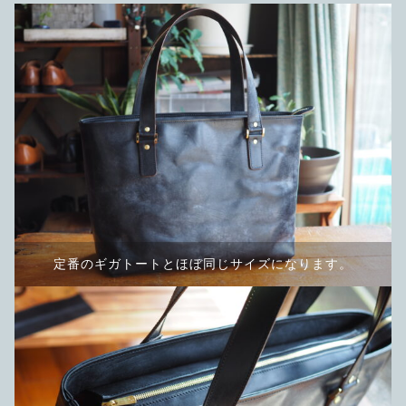
限定品
メンテナンス
その他
在庫あり
セール
アパレル・ステッカー
定番のギガトートとほぼ同じサイズになります。