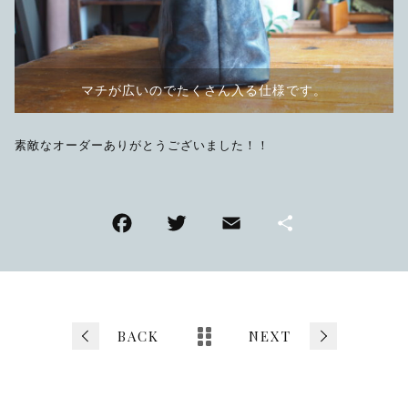
マチが広いのでたくさん入る仕様です。
素敵なオーダーありがとうございました！！
F
T
E
共
a
wi
m
有
c
tt
ai
e
er
l
b
BACK
NEXT
o
o