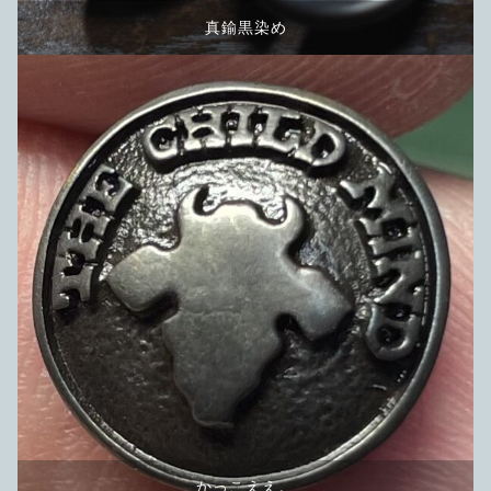
真鍮黒染め
かっこええ。