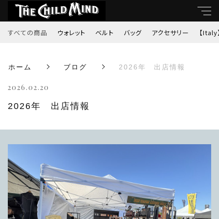
すべての商品
ウォレット
ベルト
バッグ
アクセサリー
【Italy
キーワード
ホーム
ブログ
2026年 出店情報
すべて
親カテゴリ
2026.02.20
ウォレット
2026年 出店情報
ベルト
子カテゴリ
バッグ
価格帯
アクセサリー
～
【Italy】
並び順