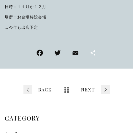
日時：１１月か１２月
場所：お台場特設会場
→今年も出店予定
F
T
E
共
a
wi
m
有
c
tt
ai
e
er
l
b
BACK
NEXT
o
o
CATEGORY
k