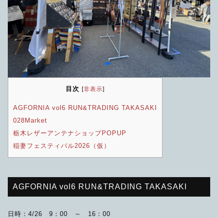
限定品
メンテナンス
その他
在庫あり
セール
アパレル・ステッカー
目次
[
非表示
]
AGFORNIA vol6 RUN&TRADING TAKASAKI
028Market
栃木レザーアンテナショップPOPUP
稲妻フェスティバル2026（仮）
AGFORNIA vol6 RUN&TRADING TAKASAKI
日時：4/26 9：00 ～ 16：00