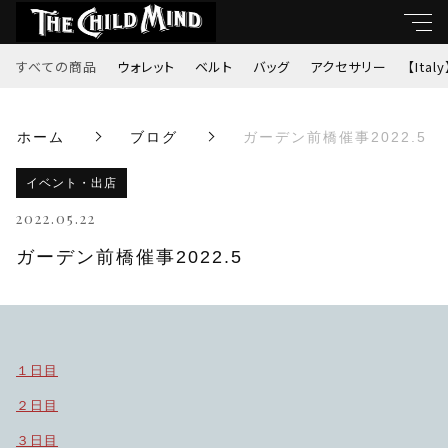
すべての商品
ウォレット
ベルト
バッグ
アクセサリー
【Italy
キーワード
ホーム
ブログ
ガーデン前橋催事2022.5
すべて
親カテゴリ
イベント・出店
ウォレット
2022.05.22
ベルト
ガーデン前橋催事2022.5
子カテゴリ
バッグ
価格帯
アクセサリー
１日目
～
２日目
【Italy】
３日目
並び順