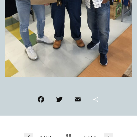
F
T
E
共
a
wi
m
有
c
tt
ai
e
er
l