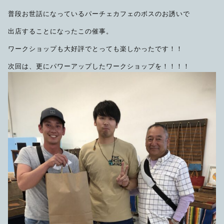
限定品
普段お世話になっているパーチェカフェのボスのお誘いで
出店することになったこの催事。
メンテナンス
その他
ワークショップも大好評でとっても楽しかったです！！
在庫あり
セール
アパレル・ステッカー
次回は、更にパワーアップしたワークショップを！！！！