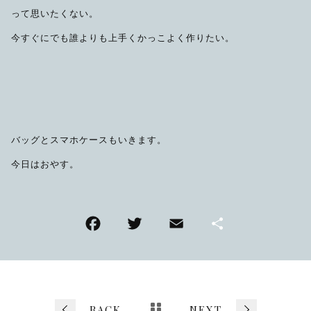
って思いたくない。
今すぐにでも誰よりも上手くかっこよく作りたい。
バッグとスマホケースもいきます。
今日はおやす。
F
T
E
共
a
wi
m
有
c
tt
ai
e
er
l
BACK
NEXT