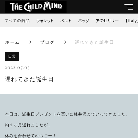
すべての商品
ウォレット
ベルト
バッグ
アクセサリー
【Italy
キーワード
ホーム
ブログ
遅れてきた誕生日
すべて
親カテゴリ
日常
ウォレット
2022.07.05
ベルト
遅れてきた誕生日
子カテゴリ
バッグ
価格帯
アクセサリー
本日は、誕生日プレゼントを買いに軽井沢までいってきました。
～
約１ヶ月遅れましたが、
【Italy】
休みを合わせてれつごー！
並び順