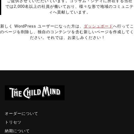
ご提供させていただいています。ゴッサム・シティに所在する当社
では2,000名以上の社員が働いており、様々な形で地域のコミュニテ
限定品
ィへ貢献しています。
メンテナンス
新しく WordPress ユーザーになった方は、
ダッシュボード
へ行ってこ
その他
のページを削除し、独自のコンテンツを含む新しいページを作成してく
在庫あり
セール
ださい。それでは、お楽しみください !
アパレル・ステッカー
オーダーについて
トリセツ
納期について