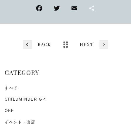
F
T
E
共
a
wi
m
有
c
tt
ai
e
er
l
b
BACK
NEXT
o
o
CATEGORY
k
すべて
CHILDMINDER GP
OFF
イベント・出店