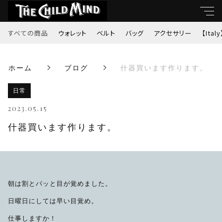
すべての商品
ウォレット
ベルト
バッグ
アクセサリー
【Italy
キーワード
ホーム
ブログ
什器買います作ります。
すべて
親カテゴリ
日常
ウォレット
2023.05.15
ベルト
什器買います作ります。
子カテゴリ
バッグ
価格帯
アクセサリー
朝は割とパッと目が覚めました。
～
日曜日にしては早い目覚め。
【Italy】
仕事しますか！
並び順