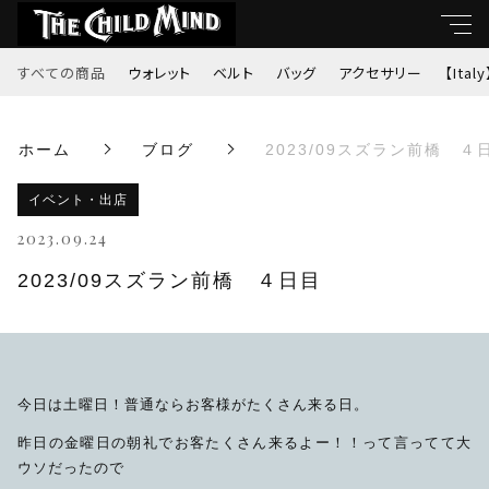
すべての商品
ウォレット
ベルト
バッグ
アクセサリー
【Italy
キーワード
ホーム
ブログ
2023/09スズラン前橋 ４
すべて
親カテゴリ
イベント・出店
ウォレット
2023.09.24
ベルト
2023/09スズラン前橋 ４日目
子カテゴリ
バッグ
価格帯
アクセサリー
今日は土曜日！普通ならお客様がたくさん来る日。
～
昨日の金曜日の朝礼でお客たくさん来るよー！！って言ってて大
【Italy】
ウソだったので
並び順