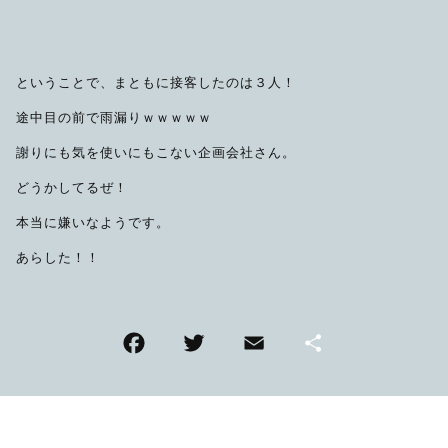
ということで、まともに接客したのは３人！
途中目の前で雨漏りｗｗｗｗｗ
謝りにも気を使いにもこない企画会社さん。
どうかしてるぜ！
本当に嫌いなようです。
あらした！！
F
T
E
共
a
wi
m
有
c
tt
ai
e
er
l