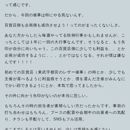
って感じです。
だから、今回の催事は特にやる気ないんす。
百貨店側も企画側も成功させよう！ってのがまったくないしさ。
あなた方からしたら毎週やってる恒例行事かもしれませんが、こ
っちとしては１年に一回の大行事なんです。そうなると、もう矢
印が自分に向いちゃう。この百貨店側に少しでも利益を、、とか
企画が成功するように、、、とかではなくなる。それが僕は嫌な
んです！！！！
初めての百貨店（東武宇都宮のレザー催事）の時とか、少しでも
主催が喜べるように利益残そうとか、僕を選んだ主催がみんなに
でかい顔できるようにとか、本気で思ってましたから。
その外に向かう矢印がないのが本当に悲しい。
もちろんその時の担当者が素晴らしい方だったからです。事前の
打ち合わせはもちろん、ブースの配置や会期中の出展者への気配
り、チラシも手配りして、SNSもフル活用。
そこまでしろとは言いませんが、少しは気持ちを感じたい。