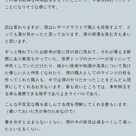
ことになりそうな感じです。
話は変わりますが、僕はレザークラフトで職人を目指す上で、と
っても運が良かったと思っております。僕の境遇を羨む方も多い
と思います。
ずっと憧れていたお財布が急に目の前に現れて、それが通える範
囲にあり教室もやっていた。世界トップのカーバーが近くにいて
仲良くしていただけたり、細かい技術や知識や道具について長け
た優しい人と仲良くなれたり、僕の職人としてのマインドの柱を
作ってくれた職人も、今では僕のやりたかったことをどんどん現
実にしてくれるお方もいます。最も近いところでは、来年独立す
る弟も連携できる相手でありよきライバルであり。
こんな不安定な職を楽しんでる僕を理解してくれる妻もいます。
（書いておいた方が身のためなので）
書き出すと止まらないくらい。僕の今の状況は成るべくして成っ
たといえるくらい。