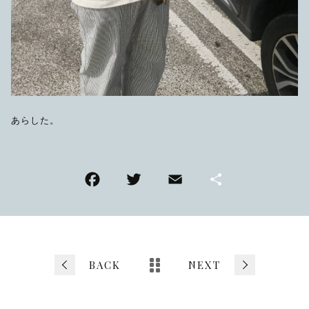
あらした。
F
T
E
共
a
wi
m
有
c
tt
ai
e
er
l
b
BACK
NEXT
o