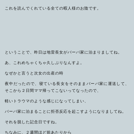
限定品
これを読んでくれている全ての暇人様のお陰です。
メンテナンス
その他
在庫あり
セール
アパレル・ステッカー
ということで、昨日は地雷長女がバーバ家に泊まりましてね。
あ、これめちゃくちゃ久しぶりなんすよ。
なぜかと言うと次女の出産の時
夜中だったので、寝ている長女をそのままバーバ家に運送して、
そこから２日間ママ帰ってこないってなったので、
軽いトラウマのような感じになってしまい、
バーバ家に泊まることに拒否反応を起こすようになりましてね。
それを脱した記念日ですね。
ちなみに、２週間ほど前あたりから