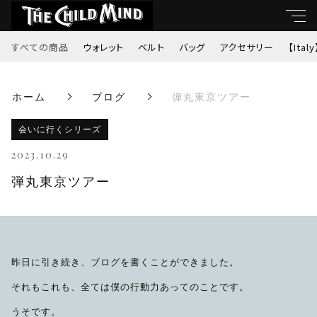
すべての商品
ウォレット
ベルト
バッグ
アクセサリー
【Italy
キーワード
ホーム
ブログ
弾丸東京ツアー
すべて
親カテゴリ
会いに行くシリーズ
ウォレット
2023.10.29
ベルト
弾丸東京ツアー
子カテゴリ
バッグ
価格帯
アクセサリー
昨日に引き続き、ブログを書くことができました。
～
それもこれも、全ては僕の行動力あってのことです。
【Italy】
うそです。
並び順