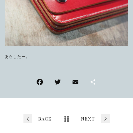
あらしたー。
F
T
E
共
a
wi
m
有
c
tt
ai
e
er
l
b
BACK
NEXT
o