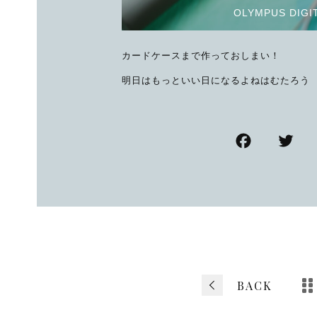
OLYMPUS DIGI
カードケースまで作っておしまい！
明日はもっといい日になるよねはむたろう
F
T
a
w
c
tt
e
e
b
o
o
BACK
k