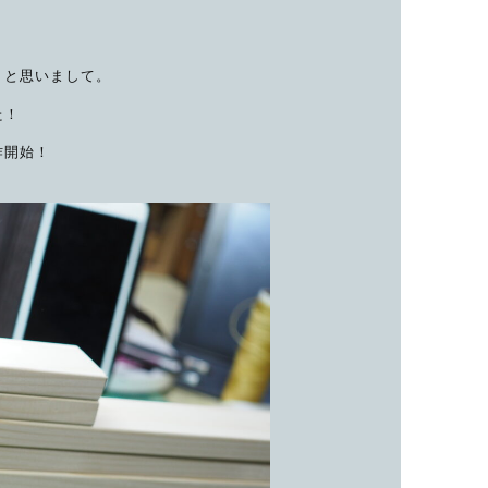
子カテゴリ
うと思いまして。
た！
価格帯
作開始！
～
並び順
その他
在庫あり
セール