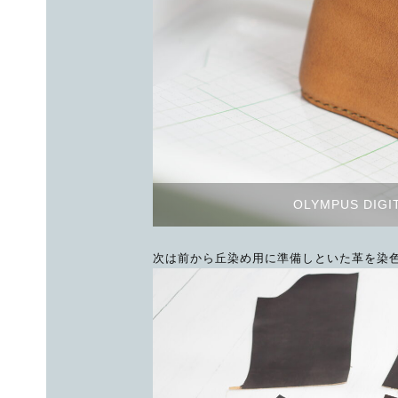
OLYMPUS DIGI
次は前から丘染め用に準備しといた革を染