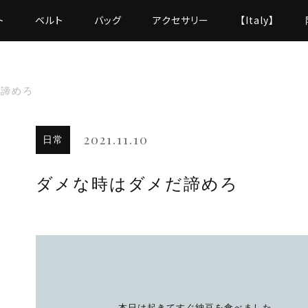
ト
ベルト
バッグ
アクセサリー
【Italy】
だ諦めろ
2021.11.10
日常
ダメな時はダメだ諦めろ
本日は起きてすぐ納豆を食べました。