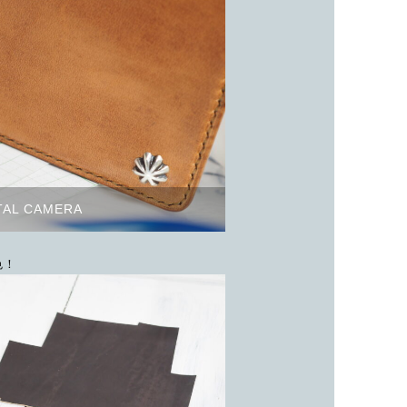
TAL CAMERA
色！