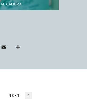
TAL CAMERA
E
共
i
m
有
ai
r
l
NEXT