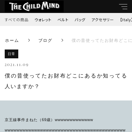
すべての商品
ウォレット
ベルト
バッグ
アクセサリー
【Italy
キーワード
ホーム
ブログ
僕の昔使ってたお財布どこ
すべて
親カテゴリ
日常
ウォレット
2021.11.09
ベルト
僕の昔使ってたお財布どこにあるか知ってる
子カテゴリ
人いますか？
バッグ
価格帯
アクセサリー
～
京王線事件まねた（69歳）wwwwwwwwwwwww
【Italy】
wwwwwwwwwwwwwwwwwwwwwwwwwwwwwwwwwwwwwwwww
並び順