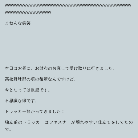
wwwwwwwwwwwwwwwwwwwwwwwwwwwwwwwwwwwwwwwww
限定品
wwwwwwwwwwwwwww
まねんな笑笑
メンテナンス
その他
在庫あり
セール
アパレル・ステッカー
本日はお昼に、お財布のお直しで受け取りに行きました。
高校野球部の頃の後輩なんですけど、
今となっては親戚です。
不思議な縁です。
トラッカー預かってきました！
独立前のトラッカーはファスナーが壊れやすい仕立てをしてたの
で。