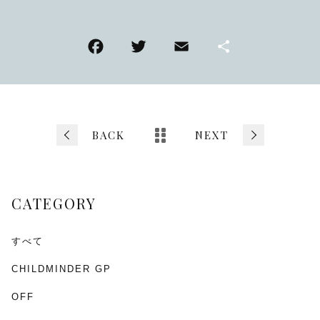
F
T
E
共
a
wi
m
有
c
tt
ai
e
er
l
b
BACK
NEXT
o
o
CATEGORY
k
すべて
CHILDMINDER GP
OFF