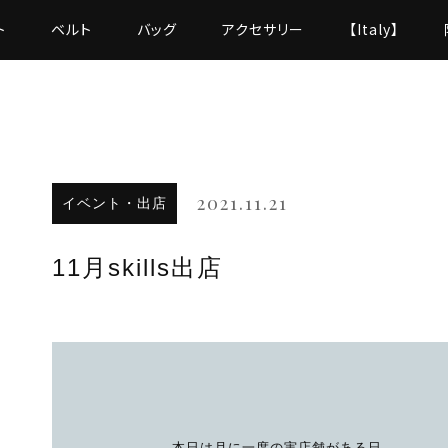
ト
ベルト
バッグ
アクセサリー
【Italy】
2021.11.21
イベント・出店
11月skills出店
本日は月に一度の実店舗がある日。