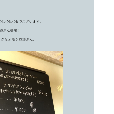
バタバタバタでございます。
お姉さん登場！
ックなオモシロ姉さん。
！