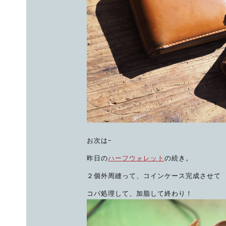
お次はｰ
昨日の
ハーフウォレット
の続き。
２個外周縫って、コインケース完成させて
コバ処理して、加脂して終わり！