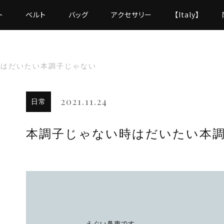
ト
ベルト
バッグ
アクセサリー
【Italy】
時はだいたい本調子じゃない
2021.11.24
日常
本調子じゃない時はだいたい本
えぐい鼻声です。