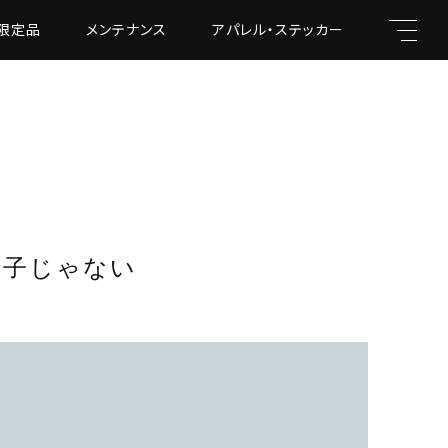
限定品
メンテナンス
アパレル・ステッカー
キーワード
調子じゃない
親カテゴリ