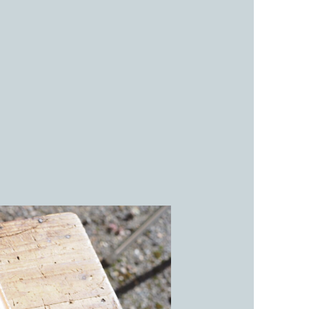
子カテゴリ
。
価格帯
～
並び順
その他
在庫あり
セール