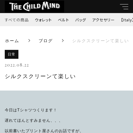
すべての商品
ウォレット
ベルト
バッグ
アクセサリー
【Italy
キーワード
ホーム
ブログ
シルクスクリーンて楽しい
すべて
親カテゴリ
日常
ウォレット
2022.08.22
ベルト
シルクスクリーンて楽しい
子カテゴリ
バッグ
価格帯
アクセサリー
今日はTシャツつくります！
～
遅れてほんとすみません、、、
【Italy】
以前書いたプリント屋さんのお話ですが、
並び順