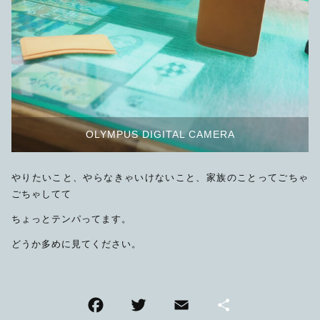
OLYMPUS DIGITAL CAMERA
やりたいこと、やらなきゃいけないこと、家族のことってごちゃ
ごちゃしてて
ちょっとテンパってます。
どうか多めに見てください。
F
T
E
共