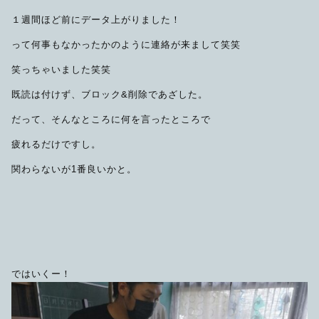
限定品
１週間ほど前にデータ上がりました！
って何事もなかったかのように連絡が来まして笑笑
メンテナンス
その他
笑っちゃいました笑笑
在庫あり
セール
アパレル・ステッカー
既読は付けず、ブロック&削除であざした。
だって、そんなところに何を言ったところで
疲れるだけですし。
関わらないが1番良いかと。
ではいくー！