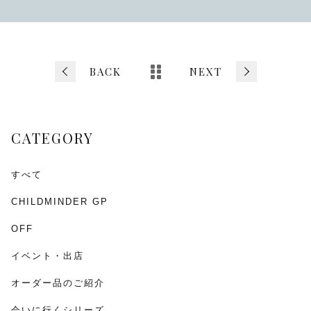
a
wi
m
有
c
tt
ai
e
er
l
b
BACK
NEXT
o
o
CATEGORY
k
すべて
CHILDMINDER GP
OFF
イベント・出店
オーダー品のご紹介
会いに行くシリーズ