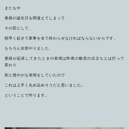
限定品
またもや
奥様の誕生日を間違えてしまって
メンテナンス
その他
その罰として、
在庫あり
セール
アパレル・ステッカー
朝早く起きて家事を全て終わらせなければならないからです。
もちろん全部やりました。
奥様が起床してきたときの表情は昨夜の般若の出立ちとは打って
変わり
割と穏やかな表情をしていたので
これは上手く丸め込めそうだと思いました。
ということで作ります。