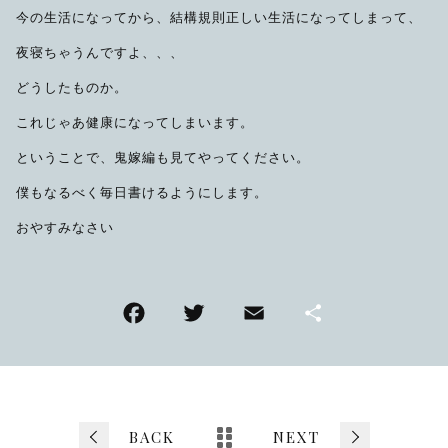
今の生活になってから、結構規則正しい生活になってしまって、
夜寝ちゃうんですよ、、、
どうしたものか。
これじゃあ健康になってしまいます。
ということで、鬼嫁編も見てやってください。
僕もなるべく毎日書けるようにします。
おやすみなさい
F
T
E
共
a
wi
m
有
c
tt
ai
e
er
l
b
BACK
NEXT