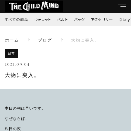
すべての商品
ウォレット
ベルト
バッグ
アクセサリー
【Italy
キーワード
ホーム
ブログ
大物に突入。
すべて
親カテゴリ
日常
ウォレット
2022.09.04
ベルト
大物に突入。
子カテゴリ
バッグ
価格帯
アクセサリー
本日の朝は早いです。
～
なぜならば、
【Italy】
昨日の夜
並び順