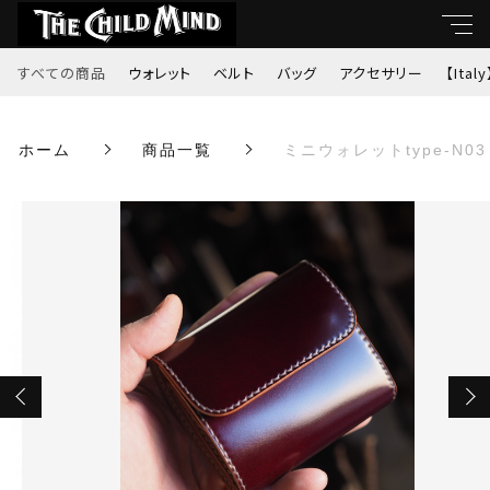
カートに商品を追加しました
すべての商品
ウォレット
ベルト
バッグ
アクセサリー
【Italy
キーワード
ホーム
商品一覧
ミニウォレットtype-N
ミニウォレットtype-N03（コードバン・バー
すべて
ガンディ）
親カテゴリ
数量
ウォレット
￥51,700
（税込）
ベルト
子カテゴリ
バッグ
ショッピングを続ける
価格帯
アクセサリー
～
【Italy】
カートを確認する
並び順