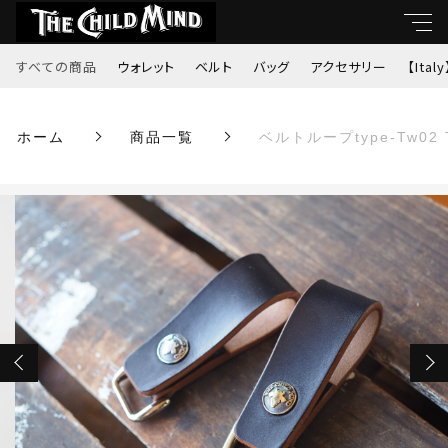
カートに商品を追加しました
すべての商品
ウォレット
ベルト
バッグ
アクセサリー
【Italy
キーワード
ベルトループtype-Tw02 TCMコンチョ
ホーム
商品一覧
ベルトループtype-Tw0
すべて
custom（丘染ブラック）
親カテゴリ
%e7%a8%ae%e9%a1%9e
ウォレット
数量
（税込）
ベルト
子カテゴリ
バッグ
ショッピングを続ける
価格帯
アクセサリー
～
【Italy】
カートを確認する
並び順