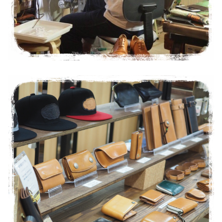
t
o
m
（
丘
染
ブ
ラ
ッ
ク
）
個