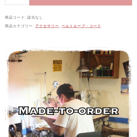
ル
ト
ル
商品コード:
該当なし
ー
プ
商品カテゴリー:
アクセサリー
,
ベルトループ・コード
t
y
p
e
-
T
w
0
2
T
C
M
コ
ン
チ
ョ
c
u
s