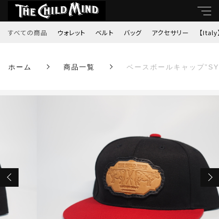
カートに商品を追加しました
すべての商品
ウォレット
ベルト
バッグ
アクセサリー
【Italy
キーワード
ベースボールキャップ”SYMBOL”（Bブラック
ホーム
商品一覧
ベースボールキャップ”SY
すべて
レッド×P黒枠）
親カテゴリ
数量
ウォレット
￥5,500
（税込）
ベルト
子カテゴリ
バッグ
ショッピングを続ける
価格帯
アクセサリー
～
【Italy】
カートを確認する
並び順