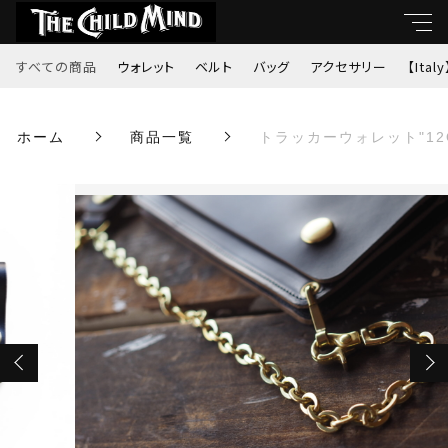
カートに商品を追加しました
すべての商品
ウォレット
ベルト
バッグ
アクセサリー
【Italy
キーワード
トラッカーウォレット"12OLD SCHOOL-
ホーム
商品一覧
トラッカーウォレット"12O
すべて
UNITED-"（ブラック・真鍮）
親カテゴリ
数量
ウォレット
￥29,700
（税込）
ベルト
子カテゴリ
バッグ
ショッピングを続ける
価格帯
アクセサリー
～
カートを確認する
【Italy】
並び順