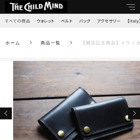
カートに商品を追加しました
すべての商品
ウォレット
ベルト
バッグ
アクセサリー
【Italy
キーワード
【開店記念商品】トラッカーウォレット”14ANY”
ホーム
商品一覧
【開店記念商品】トラッカー
すべて
（SHF・ブラック・真鍮)
親カテゴリ
数量
ウォレット
￥24,200
（税込）
ベルト
子カテゴリ
バッグ
ショッピングを続ける
価格帯
アクセサリー
～
カートを確認する
【Italy】
並び順