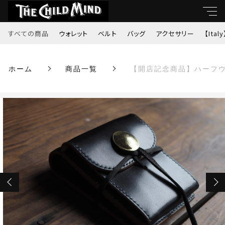
カートに商品を追加しました
すべての商品
ウォレット
ベルト
バッグ
アクセサリー
【Italy
キーワード
【開店記念商品】ハーフウォレットtype-B01（丘
ホーム
商品一覧
【開店記念商品】ハーフウ
すべて
染ブラック・ヴィンテージコイン②）
親カテゴリ
数量
ウォレット
￥45,100
（税込）
ベルト
子カテゴリ
バッグ
ショッピングを続ける
価格帯
アクセサリー
～
カートを確認する
【Italy】
並び順