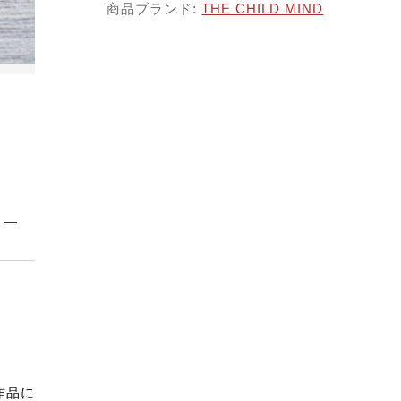
子カテゴリ
商品ブランド:
THE CHILD MIND
する
価格帯
～
並び順
その他
。
在庫あり
セール
作品に