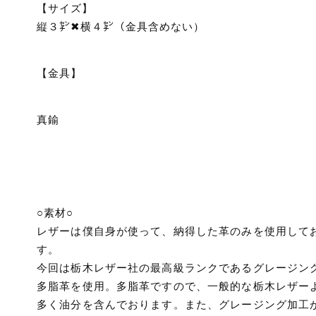
【サイズ】⠀
縦３㌢✖︎横４㌢（金具含めない）
【金具】
真鍮
○素材○
レザーは僕自身が使って、納得した革のみを使用して
す。
今回は栃木レザー社の最高級ランクであるグレージン
多脂革を使用。多脂革ですので、一般的な栃木レザー
多く油分を含んでおります。また、グレージング加工