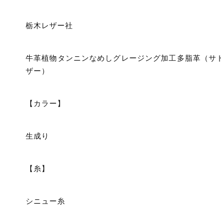
栃木レザー社
牛革植物タンニンなめしグレージング加工多脂革（サ
ザー）⠀
【カラー】
生成り
【糸】⠀
シニュー糸
⠀