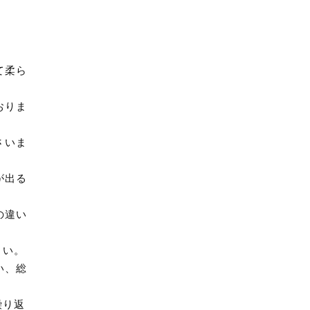
て柔ら
おりま
さいま
が出る
の違い
さい。
い、総
繰り返