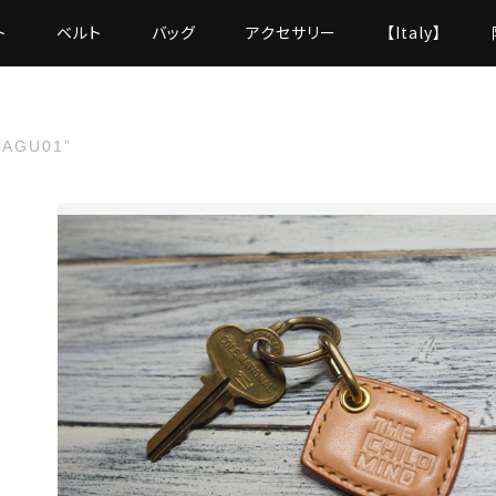
ト
ベルト
バッグ
アクセサリー
【Italy】
AGU01”
た
01”