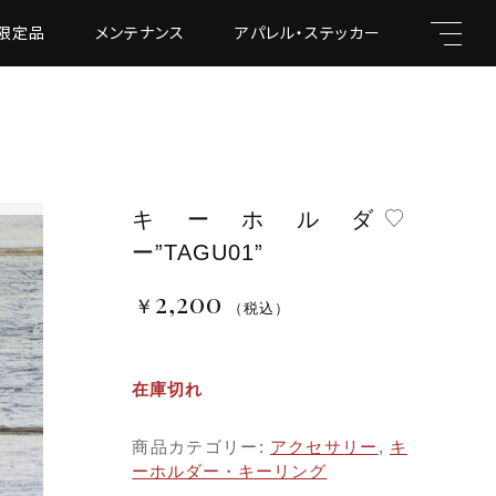
限定品
メンテナンス
アパレル・ステッカー
キーホルダ
キーワード
ー”TAGU01”
2,200
￥
（税込）
￥2,200
（税込）
親カテゴリ
在庫切れ
商品カテゴリー:
アクセサリー
,
キ
ーホルダー・キーリング