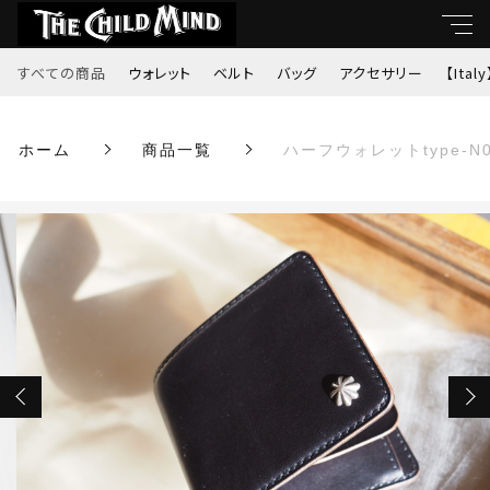
カートに商品を追加しました
すべての商品
ウォレット
ベルト
バッグ
アクセサリー
【Italy
キーワード
ホーム
商品一覧
ハーフウォレットtype-N
すべて
ハーフウォレットtype-N01.jr（丘染ブラッ
親カテゴリ
ク）
数量
ウォレット
￥30,800
（税込）
ベルト
子カテゴリ
バッグ
価格帯
アクセサリー
ショッピングを続ける
～
【Italy】
カートを確認する
並び順