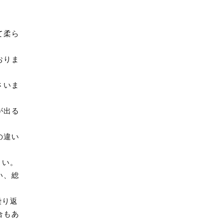
て柔ら
おりま
さいま
が出る
の違い
さい。
い、総
繰り返
合もあ