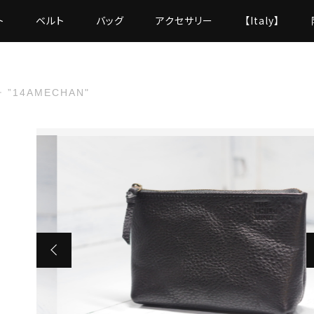
ト
ベルト
バッグ
アクセサリー
【Italy】
 ”14AMECHAN"
た
14AMECHAN"