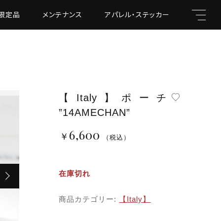
限定品
メンテナンス
アパレル・ステッカー
【Italy】ポーチ
キーワード
”14AMECHAN”
6,600
￥
（税込）
￥6,600
（税込）
親カテゴリ
在庫切れ
商品カテゴリー:
【Italy】