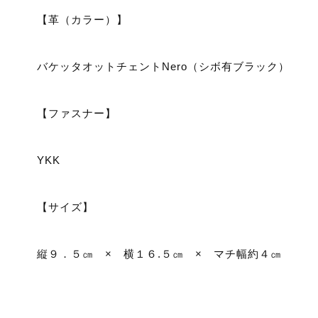
【革（カラー）】
バケッタオットチェントNero（シボ有ブラック）
【ファスナー】
YKK
【サイズ】
縦９．５㎝ × 横１６.５㎝ × マチ幅約４㎝