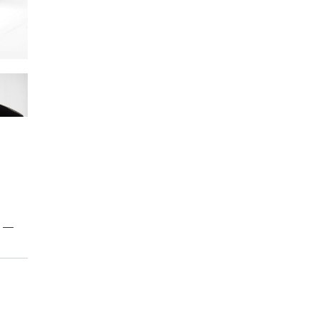
子カテゴリ
する
価格帯
～
並び順
その他
在庫あり
セール