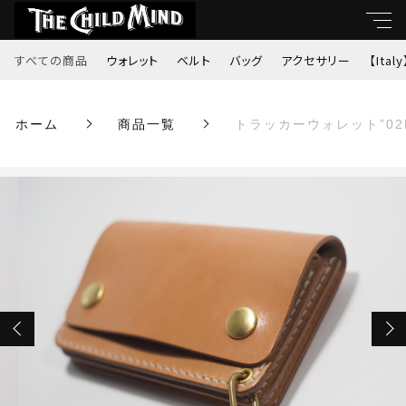
カートに商品を追加しました
すべての商品
ウォレット
ベルト
バッグ
アクセサリー
【Italy
キーワード
ホーム
商品一覧
トラッカーウォレット”02
すべて
トラッカーウォレット”02KID”（生成り）
親カテゴリ
数量
ウォレット
￥34,100
ベルト
（税込）
子カテゴリ
バッグ
価格帯
アクセサリー
ショッピングを続ける
～
【Italy】
並び順