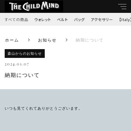
すべての商品
ウォレット
ベルト
バッグ
アクセサリー
【Italy
キーワード
ホーム
お知らせ
納期について
すべて
親カテゴリ
森山からのお知らせ
ウォレット
2024.01.07
ベルト
納期について
子カテゴリ
バッグ
価格帯
アクセサリー
いつも見てくれてありがとうございます。
～
【Italy】
並び順