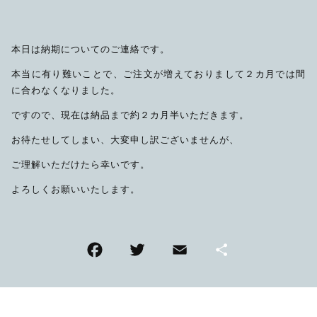
限定品
本日は納期についてのご連絡です。
メンテナンス
その他
本当に有り難いことで、ご注文が増えておりまして２カ月では間
在庫あり
セール
に合わなくなりました。
アパレル・ステッカー
ですので、現在は納品まで約２カ月半いただきます。
お待たせしてしまい、大変申し訳ございませんが、
ご理解いただけたら幸いです。
よろしくお願いいたします。
F
T
E
共
a
wi
m
有
c
tt
ai