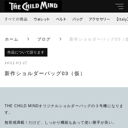
すべての商品
ウォレット
ベルト
バッグ
アクセサリー
【Italy
キーワード
ホーム
ブログ
新作ショルダーバッグ03（
すべて
親カテゴリ
作品について語ります
ウォレット
2023.03.27
ベルト
新作ショルダーバッグ03（仮）
子カテゴリ
バッグ
価格帯
アクセサリー
THE CHILD MINDオリジナルショルダーバッグの３号機になりま
～
す。
【Italy】
無骨感満載！だけど、しっかり機能もあって使い勝手が良い。
並び順