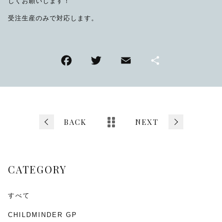
しくお願いします！
受注生産のみで対応します。
F
T
E
共
a
wi
m
有
c
tt
ai
e
er
l
b
BACK
NEXT
o
o
CATEGORY
k
すべて
CHILDMINDER GP