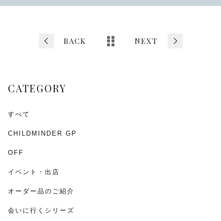
c
tt
ai
e
er
l
b
BACK
NEXT
o
o
CATEGORY
k
すべて
CHILDMINDER GP
OFF
イベント・出店
オーダー品のご紹介
会いに行くシリーズ