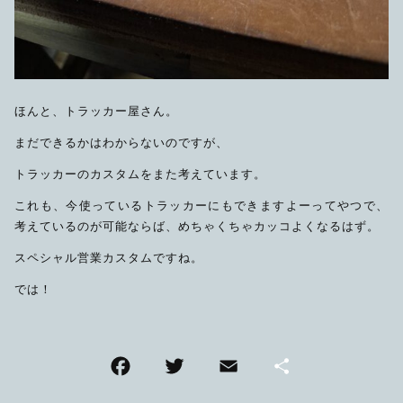
ほんと、トラッカー屋さん。
まだできるかはわからないのですが、
トラッカーのカスタムをまた考えています。
これも、今使っているトラッカーにもできますよーってやつで、
考えているのが可能ならば、めちゃくちゃカッコよくなるはず。
スペシャル営業カスタムですね。
では！
F
T
E
共
a
wi
m
有