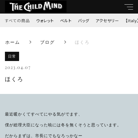
すべての商品
ウォレット
ベルト
バッグ
アクセサリー
【Italy
キーワード
ホーム
ブログ
ほくろ
すべて
親カテゴリ
日常
ウォレット
2023.04.07
ベルト
ほくろ
子カテゴリ
バッグ
価格帯
アクセサリー
最近暖かくてすべてにやる気がでます、
～
僕が総理大臣になった暁には冬を無くそうと思っています。
【Italy】
だからまずは、市長にでもなろっかなー
並び順