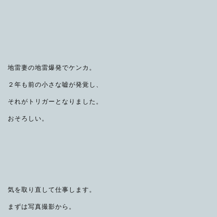
限定品
メンテナンス
その他
在庫あり
セール
アパレル・ステッカー
地雷妻の地雷爆発でケンカ。
２年も前の小さな嘘が発覚し、
それがトリガーとなりました。
おそろしい。
気を取り直して仕事します。
まずは写真撮影から。