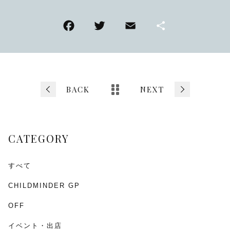
F
T
E
共
a
wi
m
有
c
tt
ai
e
er
l
b
BACK
NEXT
o
o
CATEGORY
k
すべて
CHILDMINDER GP
OFF
イベント・出店