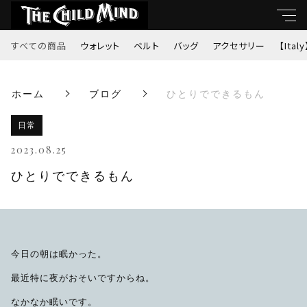
すべての商品
ウォレット
ベルト
バッグ
アクセサリー
【Italy
キーワード
ホーム
ブログ
ひとりでできるもん
すべて
親カテゴリ
日常
ウォレット
2023.08.25
ベルト
ひとりでできるもん
子カテゴリ
バッグ
価格帯
アクセサリー
今日の朝は眠かった。
～
最近特に夜がおそいですからね。
【Italy】
なかなか眠いです。
並び順