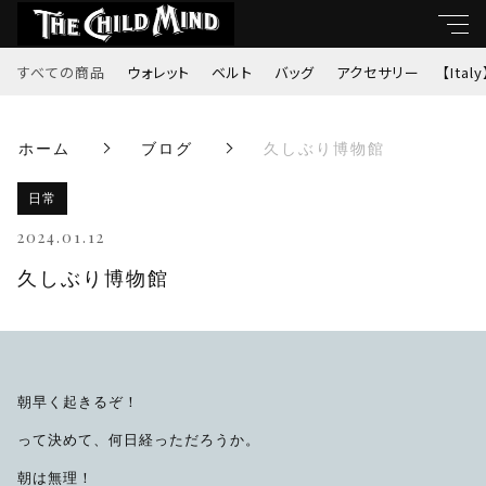
すべての商品
ウォレット
ベルト
バッグ
アクセサリー
【Italy
キーワード
ホーム
ブログ
久しぶり博物館
すべて
親カテゴリ
日常
ウォレット
2024.01.12
ベルト
久しぶり博物館
子カテゴリ
バッグ
価格帯
アクセサリー
朝早く起きるぞ！
～
って決めて、何日経っただろうか。
【Italy】
朝は無理！
並び順