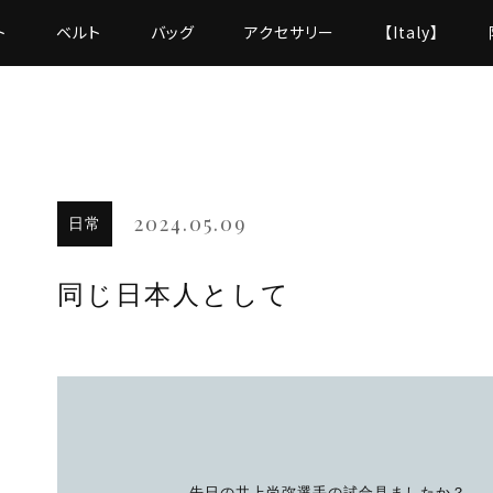
ト
ベルト
バッグ
アクセサリー
【Italy】
て
2024.05.09
日常
同じ日本人として
先日の井上尚弥選手の試合見ましたか？