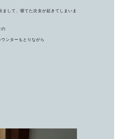
子カテゴリ
出まして、寝てた次女が起きてしまいま
なの
価格帯
カウンターもとりながら
～
並び順
。
その他
在庫あり
セール