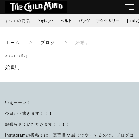
すべての商品
ウォレット
ベルト
バッグ
アクセサリー
【Italy
キーワード
ホーム
ブログ
始動。
すべて
親カテゴリ
2021.08.31
ウォレット
始動。
ベルト
子カテゴリ
バッグ
いえーーい！
価格帯
アクセサリー
今日から書きます！！！
～
頑張らせていただきます！！！！
【Italy】
Instagramの投稿では、真面目な感じでやってるので、ブログは
並び順