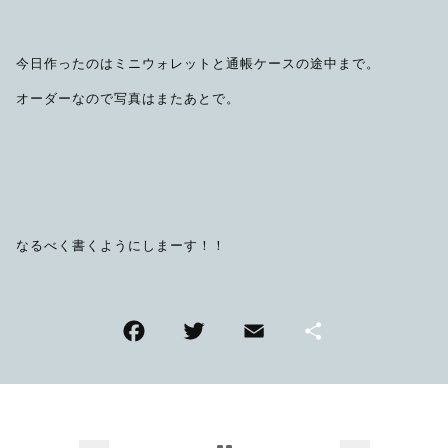
今日作ったのはミニウォレットと通帳ケースの途中まで。
オーダーなので写真はまたあとで。
なるべく書くようにしまーす！！
F
T
E
共
a
wi
m
有
c
tt
ai
e
er
l