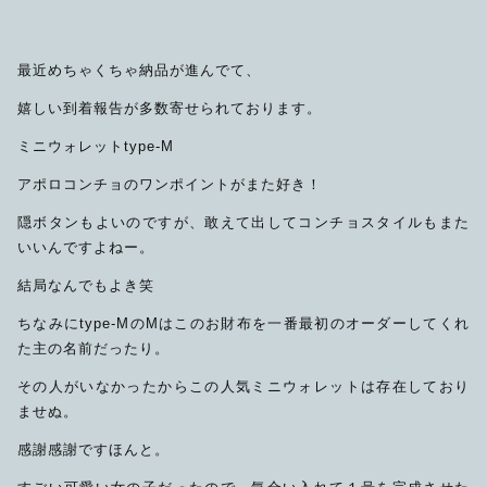
限定品
最近めちゃくちゃ納品が進んでて、
メンテナンス
その他
嬉しい到着報告が多数寄せられております。
在庫あり
セール
アパレル・ステッカー
ミニウォレットtype-M
アポロコンチョのワンポイントがまた好き！
隠ボタンもよいのですが、敢えて出してコンチョスタイルもまた
いいんですよねー。
結局なんでもよき笑
ちなみにtype-MのMはこのお財布を一番最初のオーダーしてくれ
た主の名前だったり。
その人がいなかったからこの人気ミニウォレットは存在しており
ませぬ。
感謝感謝ですほんと。