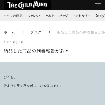
すべての商品
ウォレット
ベルト
バッグ
アクセサリー
【Italy
キーワード
ホーム
ブログ
納品した商品の到着報告が
すべて
親カテゴリ
2021.09.10
ウォレット
納品した商品の到着報告が多々
ベルト
子カテゴリ
バッグ
どうも。
価格帯
アクセサリー
誰よりも早く秋を感じている森山です。
～
【Italy】
並び順