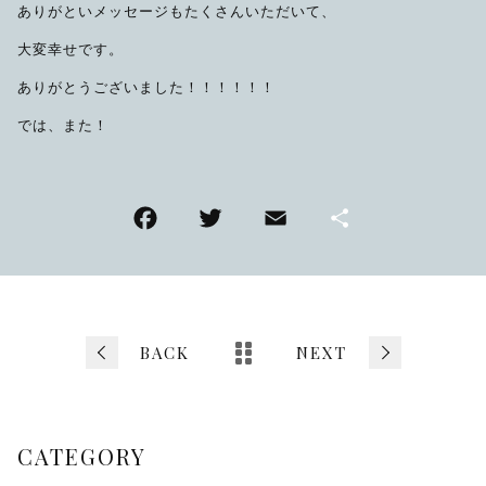
ありがといメッセージもたくさんいただいて、
大変幸せです。
ありがとうございました！！！！！！
では、また！
F
T
E
共
a
wi
m
有
c
tt
ai
e
er
l
b
BACK
NEXT
o
o
CATEGORY
k