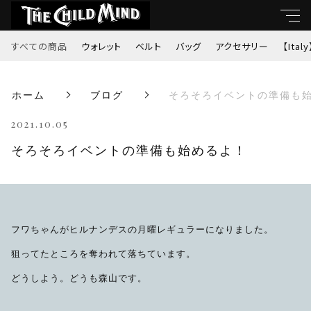
すべての商品
ウォレット
ベルト
バッグ
アクセサリー
【Italy
キーワード
ホーム
ブログ
そろそろイベントの準備も
すべて
親カテゴリ
2021.10.05
ウォレット
そろそろイベントの準備も始めるよ！
ベルト
子カテゴリ
バッグ
フワちゃんがヒルナンデスの月曜レギュラーになりました。
価格帯
アクセサリー
狙ってたところを奪われて落ちています。
～
どうしよう。どうも森山です。
【Italy】
並び順