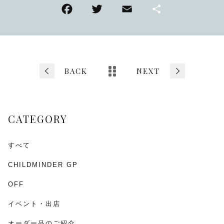
F
T
E
共
a
wi
m
有
c
tt
ai
e
er
l
b
BACK
NEXT
o
o
CATEGORY
k
すべて
CHILDMINDER GP
OFF
イベント・出店
オーダー品のご紹介