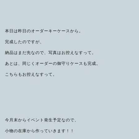
限定品
メンテナンス
その他
本日は昨日のオーダーキーケースから。
在庫あり
セール
アパレル・ステッカー
完成したのですが、
納品はまだ先なので、写真はお控えなすって。
あとは、同じくオーダーの御守りケースも完成。
こちらもお控えなすって。
今月末からイベント発生予定なので、
小物の在庫から作っていきます！！