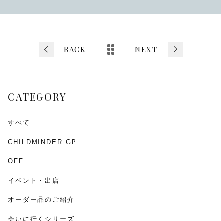
a
wi
m
有
c
tt
ai
e
er
l
b
BACK
NEXT
o
o
CATEGORY
k
すべて
CHILDMINDER GP
OFF
イベント・出店
オーダー品のご紹介
会いに行くシリーズ