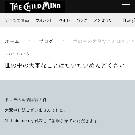
すべての商品
ウォレット
ベルト
バッグ
アクセサリー
【Italy
キーワード
ホーム
ブログ
世の中の大事なことはだい
すべて
親カテゴリ
2021.10.16
ウォレット
世の中の大事なことはだいたいめんどくさい
ベルト
子カテゴリ
バッグ
ドコモの通信障害の件
価格帯
アクセサリー
大変申し訳ございませんでした。
～
NTT docomoを代表して謝罪させていただきます。
【Italy】
並び順