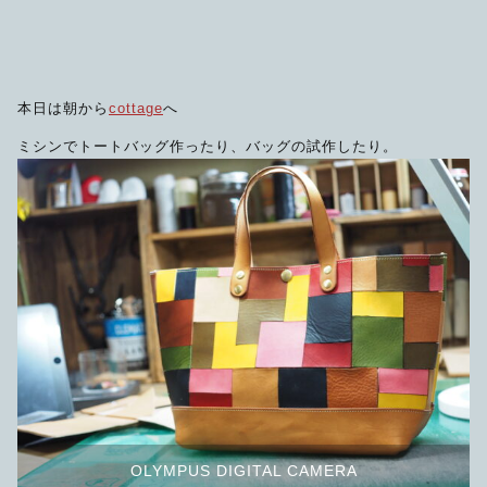
限定品
メンテナンス
その他
本日は朝から
cottage
へ
在庫あり
セール
アパレル・ステッカー
ミシンでトートバッグ作ったり、バッグの試作したり。
OLYMPUS DIGITAL CAMERA