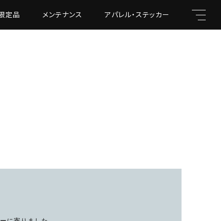
限定品
メンテナンス
アパレル・ステッカー
キーワード
親カテゴリ
ソーに寄りました。