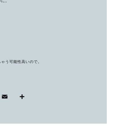
いに。
ちゃう可能性高いので。
E
共
i
m
有
ai
r
l