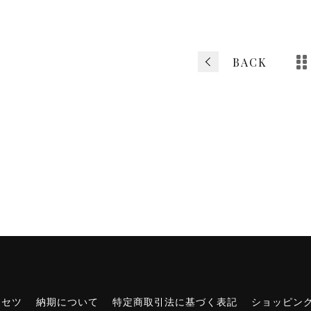
b
o
o
BACK
k
リセツ
納期について
特定商取引法に基づく表記
ショッピン