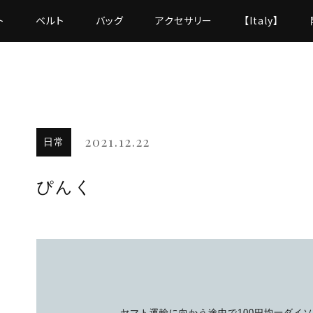
ト
ベルト
バッグ
アクセサリー
【Italy】
2021.12.22
日常
ぴんく
ヤマト運輸に向かう途中で100円均一ダイ