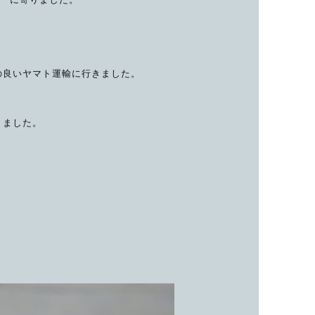
子カテゴリ
の良いヤマト運輸に行きました。
価格帯
～
りました。
並び順
その他
在庫あり
セール