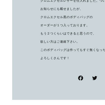
クロムエクセルレザーを仕入れました。つ
お知らせにも載せましたが、
クロムエクセル黒のボディバッグの
オーダーが１つ入っております。
もう２つくらいはできると思うので、
欲しい方はご連絡下さい。
このボディバッグは作ってもすぐ無くなっ
よろしくさんです！
F
T
a
w
c
tt
e
e