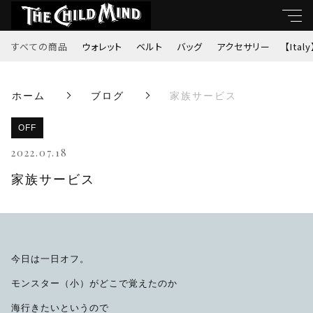
すべての商品
ウォレット
ベルト
バッグ
アクセサリー
【Italy
キーワード
ホーム
ブログ
家族サービス
すべて
親カテゴリ
OFF
ウォレット
2022.07.18
ベルト
家族サービス
子カテゴリ
バッグ
価格帯
アクセサリー
今日は一日オフ。
～
モンスター（小）がどこで覚えたのか
【Italy】
海行きたいというので
並び順