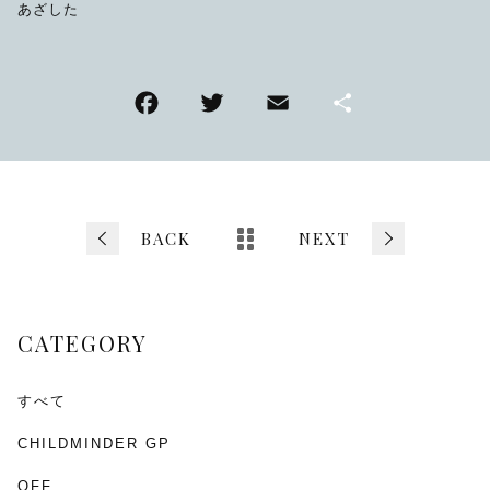
あざした
F
T
E
共
a
wi
m
有
c
tt
ai
e
er
l
b
BACK
NEXT
o
o
CATEGORY
k
すべて
CHILDMINDER GP
OFF