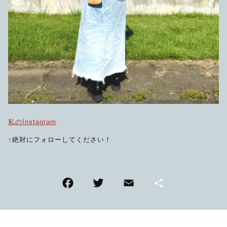
私のInstagram
↑絶対にフォローしてください！
F
T
E
共
a
wi
m
有
c
tt
ai