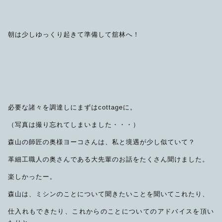
限定品
朝は少しゆっくり起きて準備して舘林へ！
メンテナンス
その他
在庫あり
セール
アパレル・ステッカー
必要な諸々を調達しにまずはcottageに。
（写真は撮り忘れてしまいました・・・）
森山の師匠の奥様ヨーコさんは、私と境遇が少し似ていて？
革細工職人の奥さんである大先輩のお話をたくさん聞けました。
楽しかったー。
森山は、ミシンのことについて聞きたいことを聞いてこれたり、
仕入れもできたり、これからのことについてのアドバイスを頂い