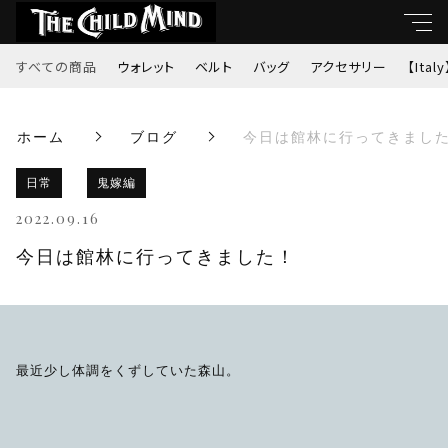
すべての商品
ウォレット
ベルト
バッグ
アクセサリー
【Italy
キーワード
ホーム
ブログ
今日は館林に行ってきまし
すべて
親カテゴリ
日常
鬼嫁編
ウォレット
2022.09.16
ベルト
今日は館林に行ってきました！
子カテゴリ
バッグ
価格帯
アクセサリー
最近少し体調をくずしていた森山。
～
【Italy】
並び順