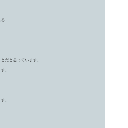
子カテゴリ
れる
価格帯
～
ことだと思っています。
並び順
ます。
！
ます。
その他
在庫あり
セール