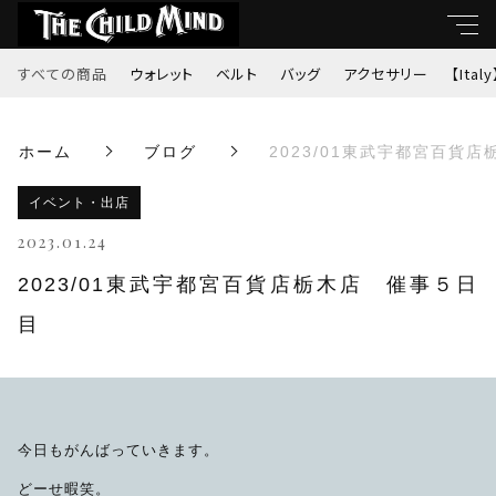
すべての商品
ウォレット
ベルト
バッグ
アクセサリー
【Italy
キーワード
ホーム
ブログ
2023/01東武宇都宮百貨
すべて
親カテゴリ
イベント・出店
ウォレット
2023.01.24
ベルト
2023/01東武宇都宮百貨店栃木店 催事５日
子カテゴリ
目
バッグ
価格帯
アクセサリー
～
今日もがんばっていきます。
【Italy】
どーせ暇笑。
並び順