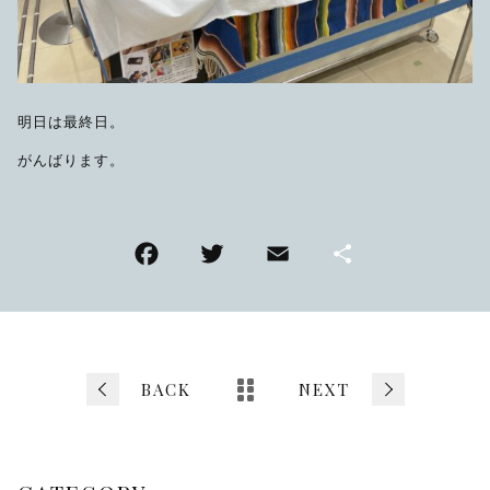
明日は最終日。
がんばります。
F
T
E
共
a
wi
m
有
c
tt
ai
e
er
l
b
BACK
NEXT
o
o