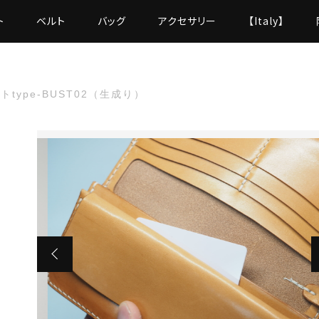
ト
ベルト
バッグ
アクセサリー
【Italy】
type-BUST02（生成り）
た
pe-BUST02（生成り）