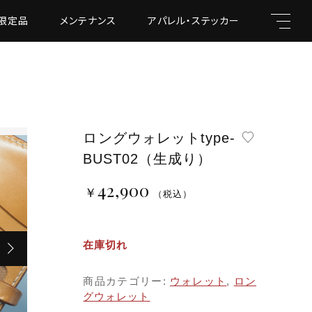
限定品
メンテナンス
アパレル・ステッカー
ロングウォレットtype-
キーワード
BUST02（生成り）
42,900
￥
（税込）
￥42,900
（税込）
親カテゴリ
在庫切れ
商品カテゴリー:
ウォレット
,
ロン
グウォレット