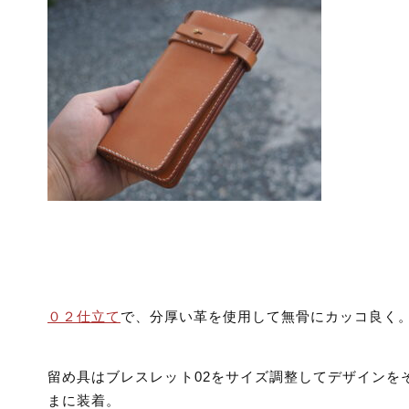
０２仕立て
で、分厚い革を使用して無骨にカッコ良く
留め具はブレスレット02をサイズ調整してデザインを
まに装着。