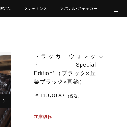
限定品
メンテナンス
アパレル・ステッカー
トラッカーウォレッ
キーワード
ト”Special
Edition”（ブラック×丘
染ブラック×真鍮）
￥110,000
（税込）
110,000
親カテゴリ
￥
（税込）
在庫切れ