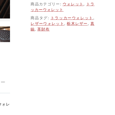
子カテゴリ
商品カテゴリー:
ウォレット
,
トラ
ッカーウォレット
商品タグ:
トラッカーウォレット
,
する
レザーウォレット
,
栃木レザー
,
真
鍮
,
革財布
価格帯
～
並び順
その他
ンウォレ
在庫あり
セール