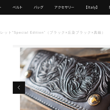
ト
ベルト
バッグ
アクセサリー
【Italy】
ット"Special Edition”（ブラック×丘染ブラック×真鍮）
た
Special Edition”（ブラック×丘染ブラック×真鍮）