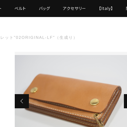
ト
ベルト
バッグ
アクセサリー
【Italy】
ット"02ORIGINAL-LF"（生成り）
た
02ORIGINAL-LF"（生成り）