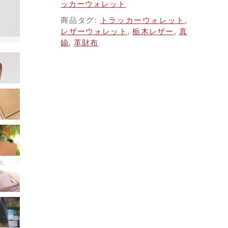
子カテゴリ
ッカーウォレット
商品タグ:
トラッカーウォレット
,
レザーウォレット
,
栃木レザー
,
真
する
鍮
,
革財布
価格帯
～
並び順
その他
在庫あり
セール