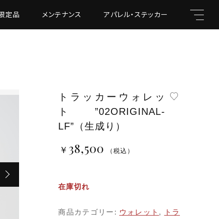
限定品
メンテナンス
アパレル・ステッカー
トラッカーウォレッ
キーワード
ト”02ORIGINAL-
LF”（生成り）
38,500
￥
￥38,500
（税込）
（税込）
親カテゴリ
在庫切れ
商品カテゴリー:
ウォレット
,
トラ