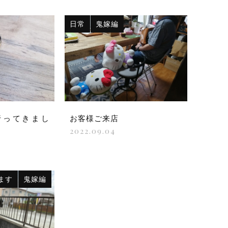
日常
鬼嫁編
行ってきまし
お客様ご来店
2022.09.04
ます
鬼嫁編