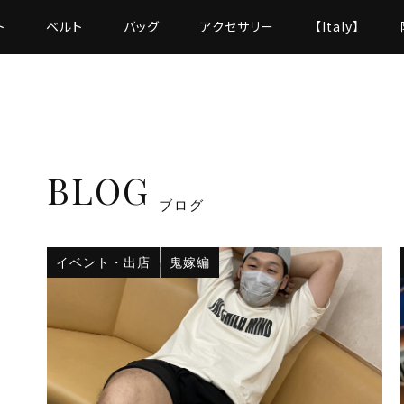
ト
ベルト
バッグ
アクセサリー
【Italy】
BLOG
ブログ
イベント・出店
鬼嫁編