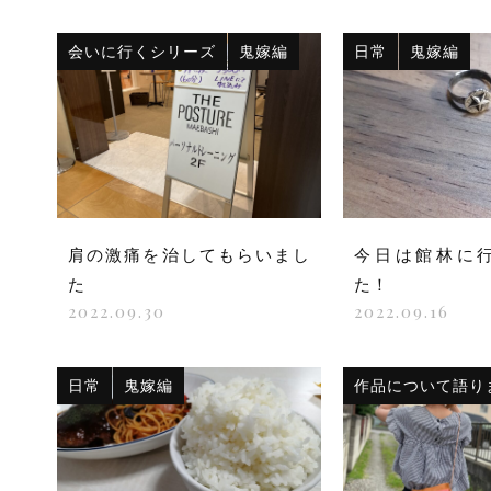
会いに行くシリーズ
鬼嫁編
日常
鬼嫁編
肩の激痛を治してもらいまし
今日は館林に
た
た！
2022.09.30
2022.09.16
日常
鬼嫁編
作品について語り