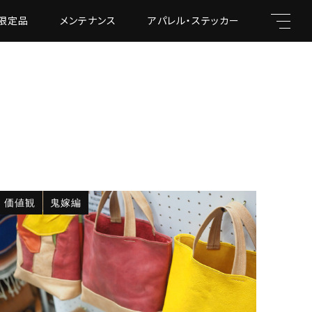
限定品
メンテナンス
アパレル・ステッカー
01
02
キーワード
価値観
鬼嫁編
親カテゴリ