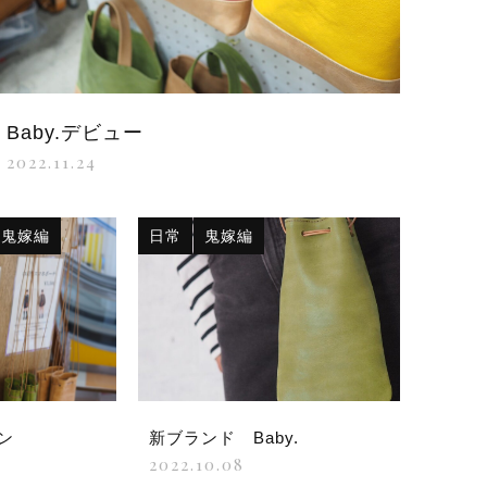
子カテゴリ
Baby.デビュー
価格帯
2022.11.24
～
鬼嫁編
日常
鬼嫁編
並び順
その他
プン
新ブランド Baby.
在庫あり
セール
2022.10.08