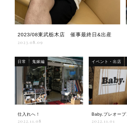
2023/08東武栃木店 催事最終日&出産
2023.08.09
日常
鬼嫁編
イベント・出店
仕入れへ！
Baby.プレオー
2022.11.08
2022.11.01